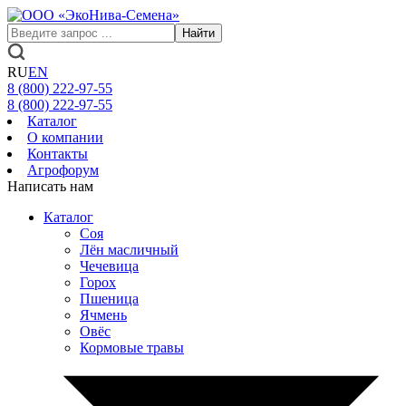
Найти
RU
EN
8 (800)
222-97-55
8 (800)
222-97-55
Каталог
О компании
Контакты
Агрофорум
Написать нам
Каталог
Соя
Лён масличный
Чечевица
Горох
Пшеница
Ячмень
Овёс
Кормовые травы