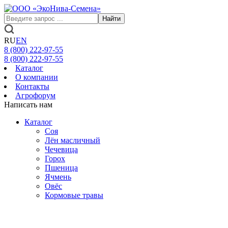
Найти
RU
EN
8 (800)
222-97-55
8 (800)
222-97-55
Каталог
О компании
Контакты
Агрофорум
Написать нам
Каталог
Соя
Лён масличный
Чечевица
Горох
Пшеница
Ячмень
Овёс
Кормовые травы