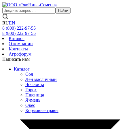
Найти
RU
EN
8 (800)
222-97-55
8 (800)
222-97-55
Каталог
О компании
Контакты
Агрофорум
Написать нам
Каталог
Соя
Лён масличный
Чечевица
Горох
Пшеница
Ячмень
Овёс
Кормовые травы