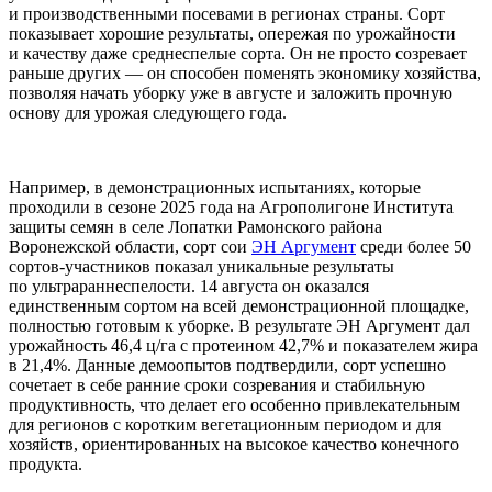
и производственными посевами в регионах страны. Сорт
показывает хорошие результаты, опережая по урожайности
и качеству даже среднеспелые сорта. Он не просто созревает
раньше других — он способен поменять экономику хозяйства,
позволяя начать уборку уже в августе и заложить прочную
основу для урожая следующего года.
Например, в демонстрационных испытаниях, которые
проходили в сезоне 2025 года на Агрополигоне Института
защиты семян в селе Лопатки Рамонского района
Воронежской области, сорт сои
ЭН Аргумент
среди более 50
сортов-участников показал уникальные результаты
по ультрараннеспелости. 14 августа он оказался
единственным сортом на всей демонстрационной площадке,
полностью готовым к уборке. В результате ЭН Аргумент дал
урожайность 46,4 ц/га с протеином 42,7% и показателем жира
в 21,4%. Данные демоопытов подтвердили, сорт успешно
сочетает в себе ранние сроки созревания и стабильную
продуктивность, что делает его особенно привлекательным
для регионов с коротким вегетационным периодом и для
хозяйств, ориентированных на высокое качество конечного
продукта.