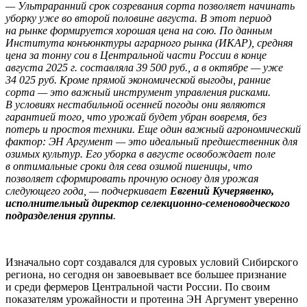
— Ультраранний срок созревания сорта позволяет начинать
уборку уже во второй половине августа. В этот период
на рынке формируется хорошая цена на сою. По данным
Института конъюнктуры аграрного рынка (ИКАР), средняя
цена за тонну сои в Центральной части России в конце
августа 2025 г. составляла 39 500 руб., а в октябре — уже
34 025 руб. Кроме прямой экономической выгоды, ранние
сорта — это важный инструмент управления рисками.
В условиях нестабильной осенней погоды они являются
гарантией того, что урожай будет убран вовремя, без
потерь и простоя техники. Еще один важный агрономический
фактор: ЭН Аргумент — это идеальный предшественник для
озимых культур. Его уборка в августе освобождает поле
в оптимальные сроки для сева озимой пшеницы, что
позволяет сформировать прочную основу для урожая
следующего года, — подчеркивает
Евгений Кучерявенко,
исполнительный директор селекционно-семеноводческого
подразделения группы
.
Изначально сорт создавался для суровых условий Сибирского
региона, но сегодня он завоевывает все большее признание
и среди фермеров Центральной части России. По своим
показателям урожайности и протеина ЭН Аргумент уверенно