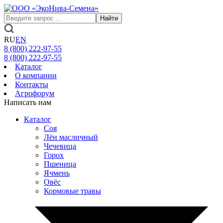
Найти
RU
EN
8 (800)
222-97-55
8 (800)
222-97-55
Каталог
О компании
Контакты
Агрофорум
Написать нам
Каталог
Соя
Лён масличный
Чечевица
Горох
Пшеница
Ячмень
Овёс
Кормовые травы