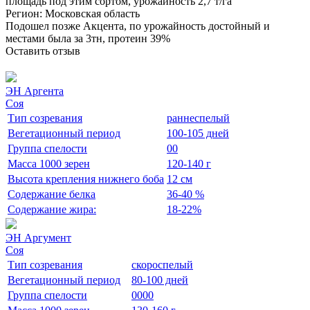
площадь под этим сортом, урожайность 2,7 т/га
Регион: Московская область
Подошел позже Акцента, по урожайность достойный и
местами была за 3тн, протеин 39%
Оставить отзыв
ЭН Аргента
Соя
Тип созревания
раннеспелый
Вегетационный период
100-105 дней
Группа спелости
00
Масса 1000 зерен
120-140 г
Высота крепления нижнего боба
12 см
Содержание белка
36-40 %
Содержание жира:
18-22%
ЭН Аргумент
Соя
Тип созревания
скороспелый
Вегетационный период
80-100 дней
Группа спелости
0000