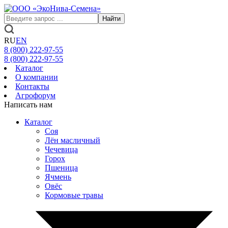
Найти
RU
EN
8 (800)
222-97-55
8 (800)
222-97-55
Каталог
О компании
Контакты
Агрофорум
Написать нам
Каталог
Соя
Лён масличный
Чечевица
Горох
Пшеница
Ячмень
Овёс
Кормовые травы