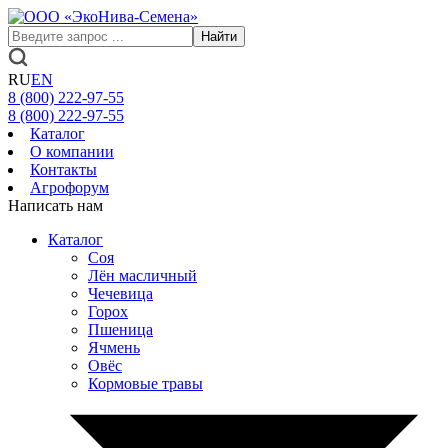
Найти
RU
EN
8 (800)
222-97-55
8 (800)
222-97-55
Каталог
О компании
Контакты
Агрофорум
Написать нам
Каталог
Соя
Лён масличный
Чечевица
Горох
Пшеница
Ячмень
Овёс
Кормовые травы