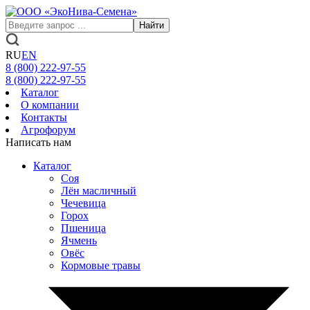
Найти
RU
EN
8 (800)
222-97-55
8 (800)
222-97-55
Каталог
О компании
Контакты
Агрофорум
Написать нам
Каталог
Соя
Лён масличный
Чечевица
Горох
Пшеница
Ячмень
Овёс
Кормовые травы