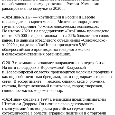
но работающие преимущественно в России. Компании
ранжированы по выручке за 2020 г.
«ЭкоНива-АПК» — крупнейший в России и Европе
производитель сырого молока. Молочное подразделение
группы объединяет 40 животноводческих комплексов.
По итогам 2020 г. на предприятиях «ЭкоНивы» произведено
почти 925 000 т сырого молока — на 22% больше, чем годом
ранее. По данным отраслевого объединения «Союзмолоко»
за 2020 г., на долю «ЭкоНивы» приходится 5,8%
общероссийского производства товарного молока
в сельскохозяйственных организациях.
С 2013 г. компания развивает направление по переработке.
На пяти площадках в Воронежской, Калужской
и Новосибирской областях производится молочная продукция
как под собственными брендами, так и под марками торговых
сетей. В ассортименте — молоко, сливки, кефир, ряженка,
сметана, йогурт ложковый и питьевой, творог, творожок,
сливочное масло, мороженое, сыр.
«ЭкоНива» создана в 1994 г. немецким предпринимателем
Штефаном Дюрром. Он начинал свою деятельность
с консультаций по вопросам российско-германского
сотрудничества в области аграрной политики и с торговли