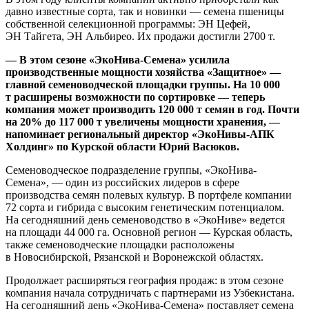
давно известные сорта, так и новинки — семена пшеницы
собственной селекционной программы: ЭН Цефей,
ЭН Тайгета, ЭН Альбирео. Их продажи достигли 2700 т.
— В этом сезоне «ЭкоНива-Семена» усилила
производственные мощности хозяйства «Защитное» —
главной семеноводческой площадки группы. На 10 000
т расширены возможности по сортировке — теперь
компания может производить 120 000 т семян в год. Почти
на 20% до 117 000 т увеличены мощности хранения, —
напоминает региональный директор «ЭкоНивы-АПК
Холдинг» по Курской области Юрий Васюков.
Семеноводческое подразделение группы, «ЭкоНива-
Семена», — один из российских лидеров в сфере
производства семян полевых культур. В портфеле компании
72 сорта и гибрида с высоким генетическим потенциалом.
На сегодняшний день семеноводство в «ЭкоНиве» ведется
на площади 44 000 га. Основной регион — Курская область,
также семеноводческие площадки расположены
в Новосибирской, Рязанской и Воронежской областях.
Продолжает расширяться география продаж: в этом сезоне
компания начала сотрудничать с партнерами из Узбекистана.
На сегодняшний день «ЭкоНива-Семена» поставляет семена