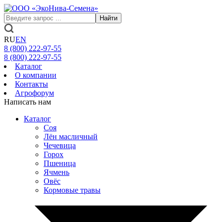
Найти
RU
EN
8 (800)
222-97-55
8 (800)
222-97-55
Каталог
О компании
Контакты
Агрофорум
Написать нам
Каталог
Соя
Лён масличный
Чечевица
Горох
Пшеница
Ячмень
Овёс
Кормовые травы