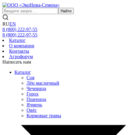
Найти
RU
EN
8 (800)
222-97-55
8 (800)
222-97-55
Каталог
О компании
Контакты
Агрофорум
Написать нам
Каталог
Соя
Лён масличный
Чечевица
Горох
Пшеница
Ячмень
Овёс
Кормовые травы