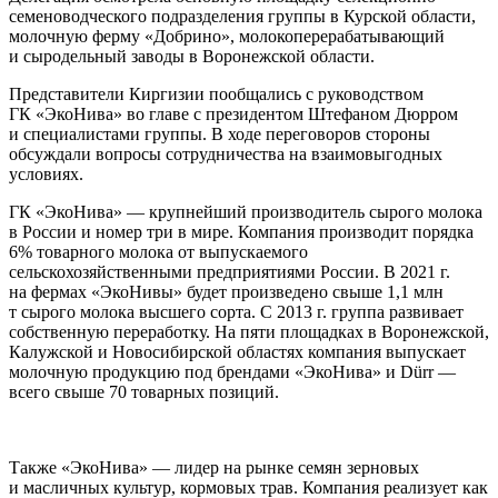
семеноводческого подразделения группы в Курской области,
молочную ферму «Добрино», молокоперерабатывающий
и сыродельный заводы в Воронежской области.
Представители Киргизии пообщались с руководством
ГК «ЭкоНива» во главе с президентом Штефаном Дюрром
и специалистами группы. В ходе переговоров стороны
обсуждали вопросы сотрудничества на взаимовыгодных
условиях.
ГК «ЭкоНива» — крупнейший производитель сырого молока
в России и номер три в мире. Компания производит порядка
6% товарного молока от выпускаемого
сельскохозяйственными предприятиями России. В 2021 г.
на фермах «ЭкоНивы» будет произведено свыше 1,1 млн
т сырого молока высшего сорта. С 2013 г. группа развивает
собственную переработку. На пяти площадках в Воронежской,
Калужской и Новосибирской областях компания выпускает
молочную продукцию под брендами «ЭкоНива» и Dürr —
всего свыше 70 товарных позиций.
Также «ЭкоНива» — лидер на рынке семян зерновых
и масличных культур, кормовых трав. Компания реализует как