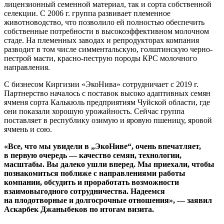
лицензионный семенной материал, так и сорта собственной
селекции. С 2006 г. группа развивает племенное
животноводство, что позволило ей полностью обеспечить
собственные потребности в высокоэффективном молочном
стаде. На племенных заводах и репродукторах компания
разводит в том числе симментальскую, голштинскую черно-
пестрой масти, красно-пеструю породы КРС молочного
направления.
С бизнесом Киргизии «ЭкоНива» сотрудничает с 2019 г.
Партнерство началось с поставок высоко адаптивных семян
ячменя сорта Калькюль предприятиям Чуйской области, где
они показали хорошую урожайность. Сейчас группа
поставляет в республику озимую и яровую пшеницу, яровой
ячмень и сою.
«Все, что мы увидели в „ЭкоНиве“, очень впечатляет,
в первую очередь — качество семян, технологии,
масштабы. Вы далеко ушли вперед. Мы приехали, чтобы
познакомиться поближе с направлениями работы
компании, обсудить и проработать возможности
взаимовыгодного сотрудничества. Надеемся
на плодотворные и долгосрочные отношения», — заявил
Аскарбек Джаныбеков по итогам визита.