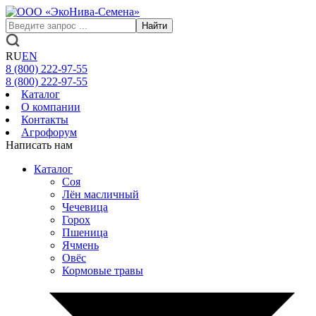
Найти
RU
EN
8 (800)
222-97-55
8 (800)
222-97-55
Каталог
О компании
Контакты
Агрофорум
Написать нам
Каталог
Соя
Лён масличный
Чечевица
Горох
Пшеница
Ячмень
Овёс
Кормовые травы