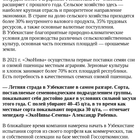
расширяет с прошлого года. Сельское хозяйство здесь —
наиболее крупная отрасль и приоритетное направление
экономики. В стране на долю сельского хозяйства приходятся
более 30% внутреннего валового продукта, 35% трудовых
ресурсов, а также основные валютные поступления.
В Узбекистане благоприятные природно-климатические
условия для производства различных сельскохозяйственных
культур, основная часть посевных площадей — орошаемые
земли.
В 2021 г. «ЭкоНива» осуществила первые поставки семян сои
и озимой пшеницы местным аграриям. Зерновые культуры
и хлопок занимают более 70% всех площадей республики.
Есть потребность в качественных семенах озимой пшеницы.
— Летняя страда в Узбекистане в самом разгаре. Сорта,
поставляемые семеноводческим подразделением группы,
показывают себя достойно даже в условиях сильной засухи
этого года. С полей убирают 40–45 ц/га, в то время как
местные сорта показывают порядка 30 ц/га, — отмечает
менеджер «ЭкоНивы-Семена» Александр Рябенко.
В ближайшее время компания намерена начать в Узбекистане
испытания сортов из своего портфеля как коммерческих, так
и собственной селекции на базе местной Госсорткомиссии.