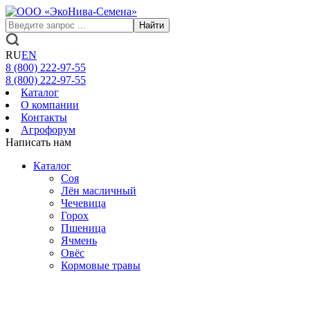
Найти
RU
EN
8 (800)
222-97-55
8 (800)
222-97-55
Каталог
О компании
Контакты
Агрофорум
Написать нам
Каталог
Соя
Лён масличный
Чечевица
Горох
Пшеница
Ячмень
Овёс
Кормовые травы