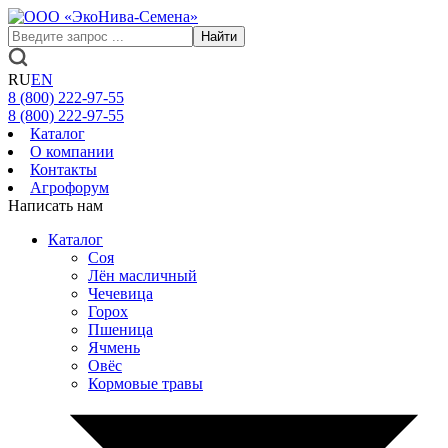
Найти
RU
EN
8 (800)
222-97-55
8 (800)
222-97-55
Каталог
О компании
Контакты
Агрофорум
Написать нам
Каталог
Соя
Лён масличный
Чечевица
Горох
Пшеница
Ячмень
Овёс
Кормовые травы