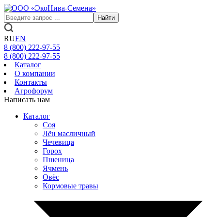
Найти
RU
EN
8 (800)
222-97-55
8 (800)
222-97-55
Каталог
О компании
Контакты
Агрофорум
Написать нам
Каталог
Соя
Лён масличный
Чечевица
Горох
Пшеница
Ячмень
Овёс
Кормовые травы