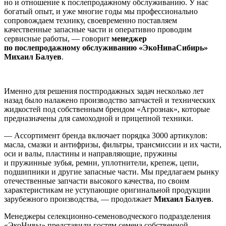
но и отношение к послепродажному обслуживанию. У нас
богатый опыт, и уже многие годы мы профессионально
сопровождаем технику, своевременно поставляем
качественные запасные части и оперативно проводим
сервисные работы, — говорит
менеджер
по послепродажному обслуживанию «ЭкоНиваСибирь»
Михаил Балуев
.
Именно для решения постпродажных задач несколько лет
назад было налажено производство запчастей и технических
жидкостей под собственным брендом «Агрознак», которые
предназначены для самоходной и прицепной техники.
— Ассортимент бренда включает порядка 3000 артикулов:
масла, смазки и антифризы, фильтры, трансмиссии и их части,
оси и валы, пластины и направляющие, пружины
и пружинные зубья, ремни, уплотнители, крепеж, цепи,
подшипники и другие запасные части. Мы предлагаем рынку
отечественные запчасти высокого качества, по своим
характеристикам не уступающие оригинальной продукции
зарубежного производства, — продолжает
Михаил Балуев
.
Менеджеры селекционно-семеноводческого подразделения
«ЭкоНивы» представили гостям семена собственной,