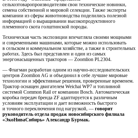
сельхозтоваропроизводителям свои технические новинки,
семена собственной и мировой селекции. Также эксперты
компании из сферы животноводства поделились полезной
информацией о выращивании высокопродуктивного
племенного скота голштинской породы.
Техническая часть экспозиции впечатляла своими мощными
и современными машинами, которые можно использовать
в сельском и коммунальном хозяйстве, а также в строительных
работах. Здесь был представлен и один из самых
энергонасыщенных тракторов — Zoomlion PL2304.
— Флагман разработан одним из научно-исследовательских
центров Zoomlion AG и объединил в себе лучшие мировые
технологии и эффективные решения, проверенные временем.
Трактор оснащен двигателем Weichai WP7 и топливной
системой Common Rail от компании Bosch. Автоматическая
коробка передач бренда ZF адаптируется к различным
условиям эксплуатации и дает возможность быстрого
и точного переключения под нагрузкой, —
говорит
руководитель отдела продаж новосибирского филиала
«ЭкоНиваСибирь» Александр Бурмак.