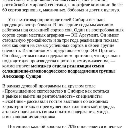
российской и мировой генетики, в портфеле компании более
60 сортов зерновых, масличных, бобовых и других культур.
— У сельхозтоваропроизводителей Сибири вся наша
продукция востребована. В последние годы мы активно
работаем над селекцией сортов сои. Один из востребованных
сортов среди местных аграриев — ЭН Аргумент. Он имеет
стабильную урожайность и за три года реализации показал
себя как один из самых успешных сортов в своей группе
спелости. Из новинок мы представляем сорт ЭН Протон.
Он обладает высоким содержанием протеина, что идеально
подходит для производства шротов премиум-качества, —
комментирует
менеджер отдела реализации семян
селекционно-семеноводческого подразделения группы
Александр Сунцов
.
В рамках деловой программы на круглом столе
«Промышленное скотоводство в Сибири: как остаться
в рынке и выйти на рентабельность» специалисты
«ЭкоНивы» рассказали гостям выставки об основных
характеристиках и преимуществах голштинской породы,
а также поделились своим опытом содержания, ухода
и выращивания молодняка.
— Потенциал каждой коровы на 70% определяется в первые