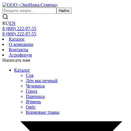
Найти
RU
EN
8 (800)
222-97-55
8 (800)
222-97-55
Каталог
О компании
Контакты
Агрофорум
Написать нам
Каталог
Соя
Лён масличный
Чечевица
Горох
Пшеница
Ячмень
Овёс
Кормовые травы