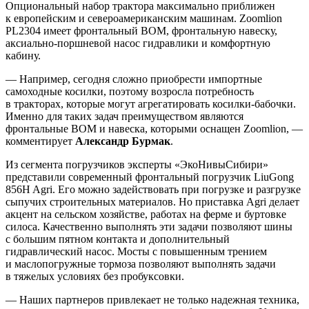
Опциональный набор трактора максимально приближен
к европейским и североамериканским машинам. Zoomlion
PL2304 имеет фронтальный ВОМ, фронтальную навеску,
аксиально-поршневой насос гидравлики и комфортную
кабину.
— Например, сегодня сложно приобрести импортные
самоходные косилки, поэтому возросла потребность
в тракторах, которые могут агрегатировать косилки-бабочки.
Именно для таких задач преимуществом являются
фронтальные ВОМ и навеска, которыми оснащен Zoomlion, —
комментирует
Александр Бурмак
.
Из сегмента погрузчиков эксперты «ЭкоНивыСибири»
представили современный фронтальный погрузчик LiuGong
856H Agri. Его можно задействовать при погрузке и разгрузке
сыпучих строительных материалов. Но приставка Agri делает
акцент на сельском хозяйстве, работах на ферме и буртовке
силоса. Качественно выполнять эти задачи позволяют шины
с большим пятном контакта и дополнительный
гидравлический насос. Мосты с повышенным трением
и маслопогружные тормоза позволяют выполнять задачи
в тяжелых условиях без пробуксовки.
— Наших партнеров привлекает не только надежная техника,