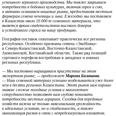
успешного зернового производства. Мы также закрываем
потребности в бобовых культурах, включая горох и сою,
и активно осваиваем нишевые рынки, предоставляя местным
фермерам семена чечевицы и льна. Ежегодно мы поставляем
в Казахстан около 10 000 т семенного материала, что
является ярким свидетельством высокого доверия
и устойчивого спроса на нашу продукцию.
География поставок охватывает практически все регионы
республики. Особенно признаны семена «ЭкоНивы»
в Северо-Казахстанской, Восточно-Казахстанской,
Акмолинской, Костанайской областях. Также ряд позиций
сортового портфеля востребован в западных и южных
регионах республики.
— Мы постоянно наращиваем присутствие на этом
экспортном рынке, — продолжает
Марина Балашова
.
— Наш семенной материал успешно возделывается уже более
чем в десяти регионах Казахстана. Этот рынок нам хорошо
знаком: схожие погодные условия и многолетнее
сотрудничество позволяют нам глубоко понимать
потребности местных аграриев. Сегодня для передовых
хозяйств важна не только максимальная урожайность
в идеальных условиях, но и стабильность, а также
минимизация рисков в связи с непредсказуемым климатом.