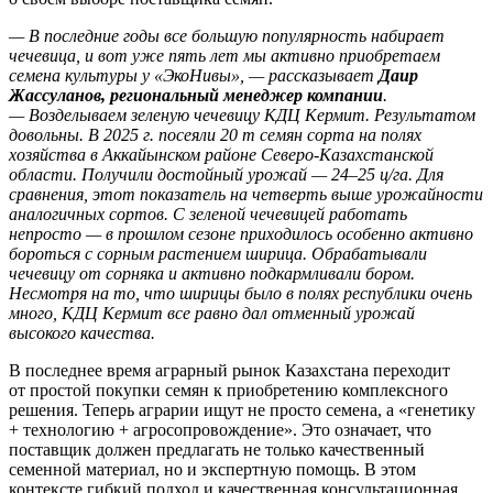
— В последние годы все большую популярность набирает
чечевица, и вот уже пять лет мы активно приобретаем
семена культуры у «ЭкоНивы», — рассказывает
Даир
Жассуланов, региональный менеджер компании
.
— Возделываем зеленую чечевицу КДЦ Кермит. Результатом
довольны. В 2025 г. посеяли 20 т семян сорта на полях
хозяйства в Аккайынском районе Северо-Казахстанской
области. Получили достойный урожай — 24–25 ц/га. Для
сравнения, этот показатель на четверть выше урожайности
аналогичных сортов. С зеленой чечевицей работать
непросто — в прошлом сезоне приходилось особенно активно
бороться с сорным растением ширица. Обрабатывали
чечевицу от сорняка и активно подкармливали бором.
Несмотря на то, что ширицы было в полях республики очень
много, КДЦ Кермит все равно дал отменный урожай
высокого качества.
В последнее время аграрный рынок Казахстана переходит
от простой покупки семян к приобретению комплексного
решения. Теперь аграрии ищут не просто семена, а «генетику
+ технологию + агросопровождение». Это означает, что
поставщик должен предлагать не только качественный
семенной материал, но и экспертную помощь. В этом
контексте гибкий подход и качественная консультационная