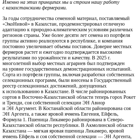
Именно на этих принципах мы и строим нашу работу
с казахстанскими фермерами.
За годы сотрудничества семенной материал, поставляемый
«ЭкоНивой» в Казахстан, продемонстрировал отличную
адаптацию к природно-климатическим условиям различных
регионов страны. Уже более десяти лет семена из портфеля
группы активно реализуются в республике, и компания
постоянно увеличивает объемы поставок. Доверие местных
фермеров растет и ежегодно подтверждается высокими
результатами по урожайности и качеству. В 2025 г.
многолетний выбор местных аграриев был подтвержден
на уровне государственных демонстрационных испытаний.
Сорта из портфеля группы, включая разработки собственных
селекционных программ, были внесены в Государственный
реестр селекционных достижений, допущенных
к использованию в Казахстане. В числе районированных
сортов в Восточно-Казахстанской области теперь горох Рокет
и Тренди, соя собственной селекции ЭН Авиор
и ЭН Аргумент. В Костанайской области районирована соя
ЭН Аргента, а также яровой ячмень Евгения, Ейфель,
Формула 1. Пшеница Ликамеро районирована в Северо-
Казахстанской области республики. В Акмолинской области
Казахстана — мягкая яровая пшеница Ликамеро, яровой
ячмень Ейфель и соя собственной селекции — ЭН Аргента,