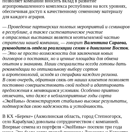
позволяет компании вносить вклад в развитие
агропромышленного комплекса республики на всех уровнях,
обеспечивая доступ к качественному семенному материалу
для каждого агрария.
— Проведение партнерских полевых мероприятий и семинаров
в республике, а также систематическое участие
в отраслевых выставках является неотъемлемой частью
стратегии нашей компании, — говорит
Валентина Сараева,
руководитель отдела реализации семян в дивизионе Восток
.
— Это не просто возможности для заключения новых
договоров о поставках, но и ценные площадки для обмена
опытом и знаниями. Наши специалисты всегда готовы дать
рекомендации по оптимальному выбору сортов
и агротехнологий, исходя из специфики каждого региона.
В свою очередь, обратная связь от наших клиентов позволяет
постоянно совершенствовать свой подход и адаптировать
предложения к меняющимся условиям. Особенно приятно
отмечать, что даже в неблагоприятные годы сорта
«ЭкоНивы» демонстрируют стабильно высокие результаты,
подтверждая свою надежность и устойчивость.
В КХ «Береке» (Акмолинская область, город Степногорск,
село Карабулак) довольны сотрудничеством с компанией.
Впервые семена из портфеля «ЭкоНивы» посеяли три года