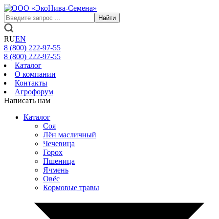
Найти
RU
EN
8 (800)
222-97-55
8 (800)
222-97-55
Каталог
О компании
Контакты
Агрофорум
Написать нам
Каталог
Соя
Лён масличный
Чечевица
Горох
Пшеница
Ячмень
Овёс
Кормовые травы