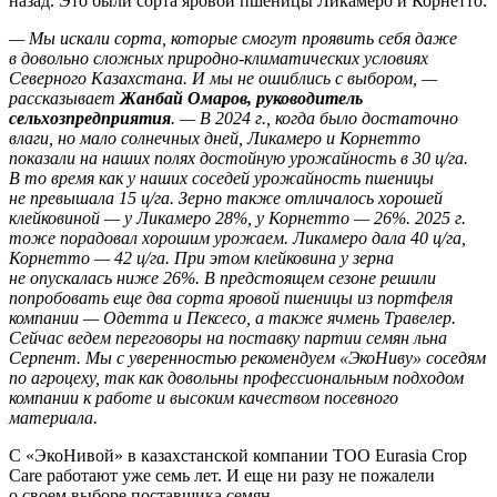
назад. Это были сорта яровой пшеницы Ликамеро и Корнетто.
— Мы искали сорта, которые смогут проявить себя даже
в довольно сложных природно-климатических условиях
Северного Казахстана. И мы не ошиблись с выбором, —
рассказывает
Жанбай Омаров, руководитель
сельхозпредприятия
. — В 2024 г., когда было достаточно
влаги, но мало солнечных дней, Ликамеро и Корнетто
показали на наших полях достойную урожайность в 30 ц/га.
В то время как у наших соседей урожайность пшеницы
не превышала 15 ц/га. Зерно также отличалось хорошей
клейковиной — у Ликамеро 28%, у Корнетто — 26%. 2025 г.
тоже порадовал хорошим урожаем. Ликамеро дала 40 ц/га,
Корнетто — 42 ц/га. При этом клейковина у зерна
не опускалась ниже 26%. В предстоящем сезоне решили
попробовать еще два сорта яровой пшеницы из портфеля
компании — Одетта и Пексесо, а также ячмень Травелер.
Сейчас ведем переговоры на поставку партии семян льна
Серпент. Мы с уверенностью рекомендуем «ЭкоНиву» соседям
по агроцеху, так как довольны профессиональным подходом
компании к работе и высоким качеством посевного
материала.
С «ЭкоНивой» в казахстанской компании ТОО Eurasia Crop
Care работают уже семь лет. И еще ни разу не пожалели
о своем выборе поставщика семян.