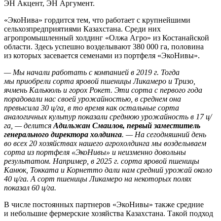
ЭН Акцент, ЭН Аргумент.
«ЭкоНива» гордится тем, что работает с крупнейшими
сельхозпредприятиями Казахстана. Среди них
агропромышленный холдинг «Олжа Агро» из Костанайской
области. Здесь успешно возделывают 380 000 га, половина
из которых засевается семенами из портфеля «ЭкоНивы».
— Мы начали работать с компанией в 2019 г. Тогда
мы приобрели сорта яровой пшеницы Ликамеро и Тризо,
ячмень Калькюль и горох Рокет. Эти сорта с первого года
порадовали нас своей урожайностью, в среднем она
превысила 30 ц/га, в то время как остальные сорта
аналогичных культур показали среднюю урожайность в 17 ц/
га, — делится
Адильжан Смаилов, первый заместитель
генерального директора холдинга
. — На сегодняшний день
во всех 20 хозяйствах нашего агрохолдинга мы возделываем
сорта из портфеля «ЭкоНивы» и неизменно довольны
результатом. Например, в 2025 г. сорта яровой пшеницы
Канюк, Токката и Корнетто дали нам средний урожай около
40 ц/га. А сорт пшеницы Ликамеро на некоторых полях
показал 60 ц/га.
В числе постоянных партнеров «ЭкоНивы» также средние
и небольшие фермерские хозяйства Казахстана. Такой подход