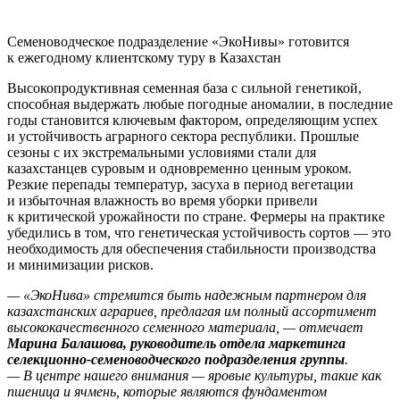
Семеноводческое подразделение «ЭкоНивы» готовится
к ежегодному клиентскому туру в Казахстан
Высокопродуктивная семенная база с сильной генетикой,
способная выдержать любые погодные аномалии, в последние
годы становится ключевым фактором, определяющим успех
и устойчивость аграрного сектора республики. Прошлые
сезоны с их экстремальными условиями стали для
казахстанцев суровым и одновременно ценным уроком.
Резкие перепады температур, засуха в период вегетации
и избыточная влажность во время уборки привели
к критической урожайности по стране. Фермеры на практике
убедились в том, что генетическая устойчивость сортов — это
необходимость для обеспечения стабильности производства
и минимизации рисков.
— «ЭкоНива» стремится быть надежным партнером для
казахстанских аграриев, предлагая им полный ассортимент
высококачественного семенного материала, — отмечает
Марина Балашова, руководитель отдела маркетинга
селекционно-семеноводческого подразделения группы
.
— В центре нашего внимания — яровые культуры, такие как
пшеница и ячмень, которые являются фундаментом