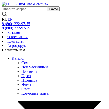
Найти
RU
EN
8 (800)
222-97-55
8 (800)
222-97-55
Каталог
О компании
Контакты
Агрофорум
Написать нам
Каталог
Соя
Лён масличный
Чечевица
Горох
Пшеница
Ячмень
Овёс
Кормовые травы