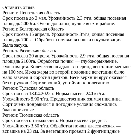
Оставить отзыв
Регион: Пензенская область
Срок посева до 3 мая. Урожайность 2,3 т/га, общая посевная
площадь 5000га. Очень доволны, лучше всех в районе.
Регион: Белгородская область
Срок посева 15 апреля. Урожайность 3т/га, общая посевная
площадь 700га. Обработка почвы: вспашка и культивация.
Была засуха.
Регион: Рязанская область
Срок посева 20 апреля. Урожайность 2,9 т/га, общая посевная
площадь 2100га. Обработка почвы — глубокорыхление,
культивация. Колечество осадков за период вегетации меньше
на 100 мм.
Из-за
жары во второй половине вегетации было
мало завезей и сбросил цветков. Весь верхний ярус оказался
без стручков. Сорт хороший, устойчив к полеганию.
Регион: Тульская область
Срок посева
18.04.2022 г.
Норма высева 240 кг/га.
Урожайность 5,90 т/га. Предшественник озимая пшеница.
Сорт очень понравился и погодные условия сложились
благоприятные.
Регион: Тюменская область
Срок посева оптимальный. Норма высева средняя.
Урожайность 3,50 т/га. Обработка почвы классическая —
вспашка на 23 см. За вегетацию провели 2 фунгицидные