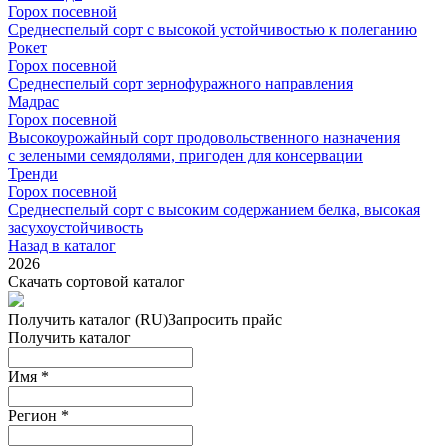
Горох посевной
Среднеспелый сорт с высокой устойчивостью к полеганию
Рокет
Горох посевной
Среднеспелый сорт зернофуражного направления
Мадрас
Горох посевной
Высокоурожайный сорт продовольственного назначения
с зелеными семядолями, пригоден для консервации
Тренди
Горох посевной
Среднеспелый сорт с высоким содержанием белка, высокая
засухоустойчивость
Назад в каталог
2026
Скачать сортовой каталог
Получить каталог (RU)
Запросить прайс
Получить каталог
Имя
*
Регион
*