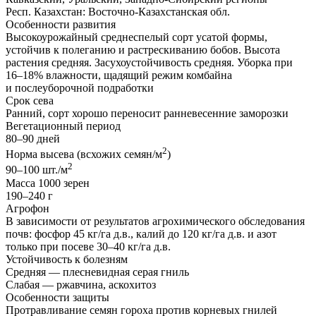
Респ. Казахстан: Восточно-Казахстанская обл.
Особенности развития
Высокоурожайный среднеспелый сорт усатой формы,
устойчив к полеганию и растрескиванию бобов. Высота
растения средняя. Засухоустойчивость средняя. Уборка при
16–18% влажности, щадящий режим комбайна
и послеуборочной подработки
Срок сева
Ранний, сорт хорошо переносит ранневесенние заморозки
Вегетационный период
80–90 дней
2
Норма высева (всхожих семян/м
)
2
90–100 шт./м
Масса 1000 зерен
190–240 г
Агрофон
В зависимости от результатов агрохимического обследования
почв: фосфор 45 кг/га д.в., калий до 120 кг/га д.в. и азот
только при посеве 30–40 кг/га д.в.
Устойчивость к болезням
Средняя — плесневидная серая гниль
Слабая — ржавчина, аскохитоз
Особенности защиты
Протравливание семян гороха против корневых гнилей