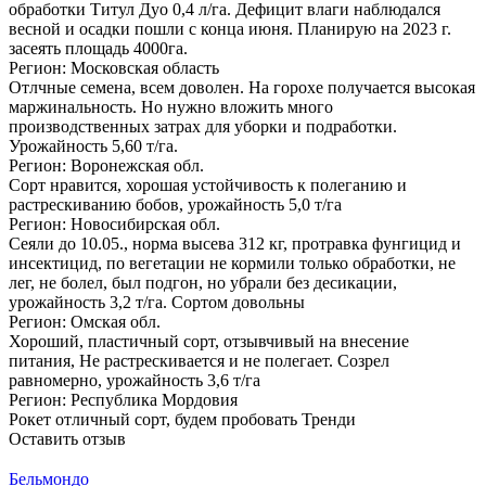
обработки Титул Дуо 0,4 л/га. Дефицит влаги наблюдался
весной и осадки пошли с конца июня. Планирую на 2023 г.
засеять площадь 4000га.
Регион: Московская область
Отлчные семена, всем доволен. На горохе получается высокая
маржинальность. Но нужно вложить много
производственных затрах для уборки и подработки.
Урожайность 5,60 т/га.
Регион: Воронежская обл.
Сорт нравится, хорошая устойчивость к полеганию и
растрескиванию бобов, урожайность 5,0 т/га
Регион: Новосибирская обл.
Сеяли до 10.05., норма высева 312 кг, протравка фунгицид и
инсектицид, по вегетации не кормили только обработки, не
лег, не болел, был подгон, но убрали без десикации,
урожайность 3,2 т/га. Сортом довольны
Регион: Омская обл.
Хороший, пластичный сорт, отзывчивый на внесение
питания, Не растрескивается и не полегает. Созрел
равномерно, урожайность 3,6 т/га
Регион: Республика Мордовия
Рокет отличный сорт, будем пробовать Тренди
Оставить отзыв
Бельмондо