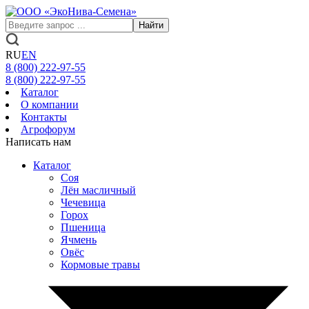
Найти
RU
EN
8 (800)
222-97-55
8 (800)
222-97-55
Каталог
О компании
Контакты
Агрофорум
Написать нам
Каталог
Соя
Лён масличный
Чечевица
Горох
Пшеница
Ячмень
Овёс
Кормовые травы