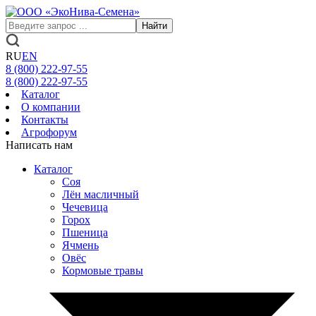
Найти
RU
EN
8 (800)
222-97-55
8 (800)
222-97-55
Каталог
О компании
Контакты
Агрофорум
Написать нам
Каталог
Соя
Лён масличный
Чечевица
Горох
Пшеница
Ячмень
Овёс
Кормовые травы