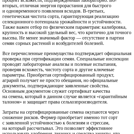
процент всхожести, подтвержденный лабораторно. Во-
вторых, отличная энергия прорастания для быстрого
и одновременного появления всходов. В-третьих,
генетическая чистота сорта, гарантирующая реализацию
селекционного потенциала урожайности и устойчивости.
Также важен отбор по физическим параметрам: калибровка,
крупность и высокий удельный вес, что критично для точного
высева. Не менее значимый фактор — отсутствие в партии
семян сорных растений и возбудителей болезней.
Все перечисленные преимущества подтверждает официальная
проверка при сертификации семян. Специальные инспекции
проводят лабораторные анализы и полевые испытания,
проверяя всхожесть, чистоту сорта и другие ключевые
параметры. Приобретая сертифицированный продукт,
аграрий получает не просто обещания, но официальные
документы, подтверждающие заявленные свойства.
Основным документом служит сертификат качества
на семена, который в данном случае является «гарантийным
талоном» и защищает права сельхозпроизводителя.
Затраты на сертифицированные семена окупаются через
снижение рисков. Фермер приобретает именно тот сорт
с заявленной устойчивостью к болезням и стрессам,
на который рассчитывал. Это позволяет эффективнее
использовать удобрения, технику и средства защиты, что