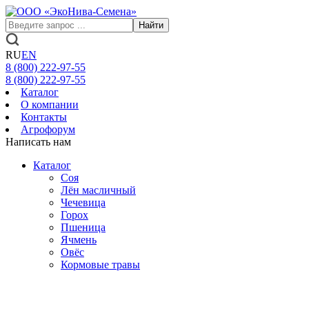
Найти
RU
EN
8 (800)
222-97-55
8 (800)
222-97-55
Каталог
О компании
Контакты
Агрофорум
Написать нам
Каталог
Соя
Лён масличный
Чечевица
Горох
Пшеница
Ячмень
Овёс
Кормовые травы