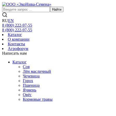
Найти
RU
EN
8 (800)
222-97-55
8 (800)
222-97-55
Каталог
О компании
Контакты
Агрофорум
Написать нам
Каталог
Соя
Лён масличный
Чечевица
Горох
Пшеница
Ячмень
Овёс
Кормовые травы