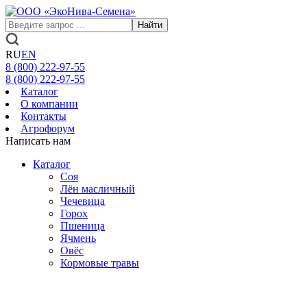
Найти
RU
EN
8 (800)
222-97-55
8 (800)
222-97-55
Каталог
О компании
Контакты
Агрофорум
Написать нам
Каталог
Соя
Лён масличный
Чечевица
Горох
Пшеница
Ячмень
Овёс
Кормовые травы