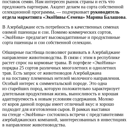
поставок семян. Нам интересен рынок страны и есть что
предложить партнерам. Акцент делаем на сорта собственной
селекционной программы, — подчеркивает
руководитель
отдела маркетинга «ЭкоНивы-Семена» Марина Балашова
.
В Азербайджане есть потребность в качественных семенах
озимой пшеницы и сои. Помимо коммерческих сортов,
«ЭкоНива» предлагает высокоадаптивные и продуктивные
сорта пшеницы и сои собственной селекции.
Обширные пастбища позволяют развивать в Азербайджане
направление животноводства. В связи с этим в республике
растет спрос на кормовые травы. В портфеле «ЭкоНивы»
порядка 25 сортов различных многолетних и однолетних
трав. Есть запрос от животноводов Азербайджана
и на поставку племенных нетелей молочного направления.
Особый интерес к симментальской породе. Это одна
из старейших пород, которую положительно характеризует
длительная продуктивная жизнь, выносливость и хорошая
адаптируемость к новым условиям содержания. Молоко
от коров данной породы имеет отличный вкус и хорошо
подходит для изготовления сыров. В рамках выставки
на стенде «ЭкоНивы» состоялись встречи с представителями
азербайджанских компаний, заинтересованных в инвестициях
в направление животноводства.