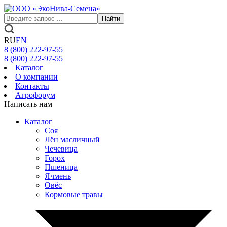
Найти
RU
EN
8 (800)
222-97-55
8 (800)
222-97-55
Каталог
О компании
Контакты
Агрофорум
Написать нам
Каталог
Соя
Лён масличный
Чечевица
Горох
Пшеница
Ячмень
Овёс
Кормовые травы