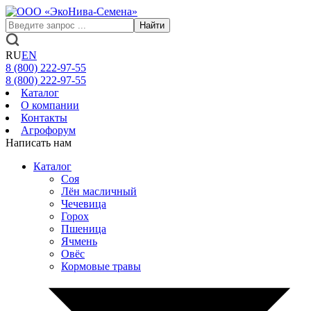
Найти
RU
EN
8 (800)
222-97-55
8 (800)
222-97-55
Каталог
О компании
Контакты
Агрофорум
Написать нам
Каталог
Соя
Лён масличный
Чечевица
Горох
Пшеница
Ячмень
Овёс
Кормовые травы