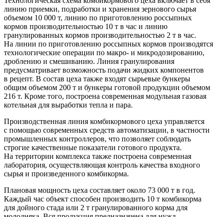
Технологическая схема комбикормового цеха включает в себя
линию приемки, подработки и хранения зернового сырья
объемом 10 000 т, линию по приготовлению россыпных
кормов производительностью 10 т в час и линию
гранулированных кормов производительностью 2 т в час.
На линии по приготовлению россыпных кормов производятся
технологические операции по макро- и микродозированию,
дроблению и смешиванию. Линия гранулирования
предусматривает возможность подачи жидких компонентов
в рецепт. В состав цеха также входят сырьевые бункеры
общим объемом 200 т и бункеры готовой продукции объемом
216 т. Кроме того, построена современная модульная газовая
котельная для выработки тепла и пара.
Производственная линия комбикормового цеха управляется
с помощью современных средств автоматизации, в частности
промышленных контроллеров, что позволяет соблюдать
строгие качественные показатели готового продукта.
На территории комплекса также построена современная
лаборатория, осуществляющая контроль качества входного
сырья и произведенного комбикорма.
Плановая мощность цеха составляет около 73 000 т в год.
Каждый час объект способен производить 10 т комбикорма
для дойного стада или 2 т гранулированного корма для
молодняка. Вся продукция предназначена для нужд