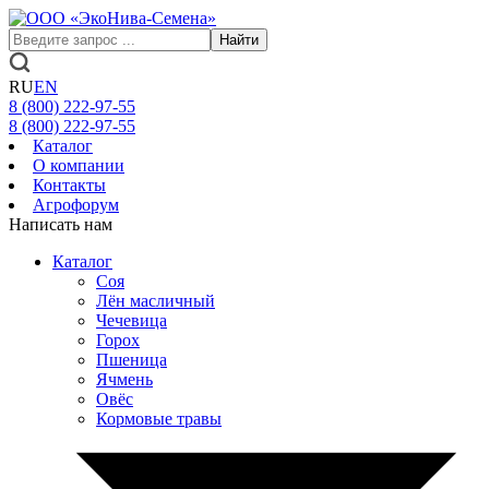
Найти
RU
EN
8 (800)
222-97-55
8 (800)
222-97-55
Каталог
О компании
Контакты
Агрофорум
Написать нам
Каталог
Соя
Лён масличный
Чечевица
Горох
Пшеница
Ячмень
Овёс
Кормовые травы