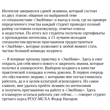
Интенсив завершился сдачей экзамена, который состоял
из двух этапов: общение по выбранной теме
со специалистами «ЭкоНивы» и выезд в поля, где на примере
определенного участка каждый студент проводил полный
разбор состояния сельхозкультур, отмечал плюсы
и недостатки. По итогу все студенты получили сертификаты
о прохождении интенсива, а 13 лучшим молодым
специалистам вручили приглашения трудоустроиться
в «ЭкоНиву», которые позволяют в любой момент стать
частью большой команды холдинга.
— Я впервые прохожу практику в «ЭкоНиве». Здесь я смог
открыть для себя много нового и закрепить знания, которые
получил в университете. Выбором холдинга в качестве
практической площадки я очень доволен. В первую очередь
это обусловлено людьми, с которыми мне посчастливилось
работать, да и в целом культурой агрохолдинга. Но самое
главное, мне удалось пройти экзамен по интенсивам
и получить приглашение на работу в «ЭкоНиву». Здесь
я планирую остаться работать уже сейчас, — говорит студент
третьего курса РГАУ-МСХА Федор Насиров.