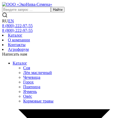
Найти
RU
EN
8 (800)
222-97-55
8 (800)
222-97-55
Каталог
О компании
Контакты
Агрофорум
Написать нам
Каталог
Соя
Лён масличный
Чечевица
Горох
Пшеница
Ячмень
Овёс
Кормовые травы