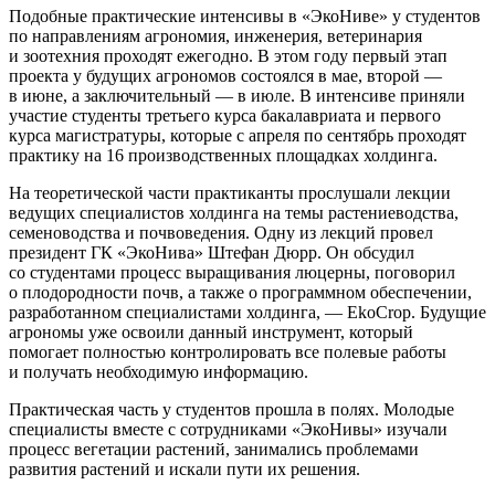
Подобные практические интенсивы в «ЭкоНиве» у студентов
по направлениям агрономия, инженерия, ветеринария
и зоотехния проходят ежегодно. В этом году первый этап
проекта у будущих агрономов состоялся в мае, второй —
в июне, а заключительный — в июле. В интенсиве приняли
участие студенты третьего курса бакалавриата и первого
курса магистратуры, которые с апреля по сентябрь проходят
практику на 16 производственных площадках холдинга.
На теоретической части практиканты прослушали лекции
ведущих специалистов холдинга на темы растениеводства,
семеноводства и почвоведения. Одну из лекций провел
президент ГК «ЭкоНива» Штефан Дюрр. Он обсудил
со студентами процесс выращивания люцерны, поговорил
о плодородности почв, а также о программном обеспечении,
разработанном специалистами холдинга, — EkoCrop. Будущие
агрономы уже освоили данный инструмент, который
помогает полностью контролировать все полевые работы
и получать необходимую информацию.
Практическая часть у студентов прошла в полях. Молодые
специалисты вместе с сотрудниками «ЭкоНивы» изучали
процесс вегетации растений, занимались проблемами
развития растений и искали пути их решения.