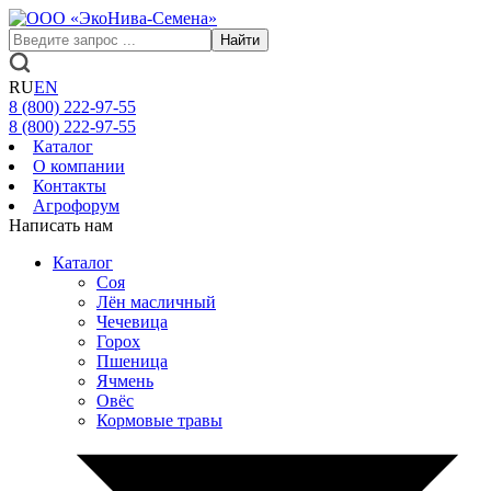
Найти
RU
EN
8 (800)
222-97-55
8 (800)
222-97-55
Каталог
О компании
Контакты
Агрофорум
Написать нам
Каталог
Соя
Лён масличный
Чечевица
Горох
Пшеница
Ячмень
Овёс
Кормовые травы