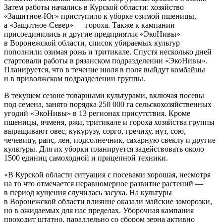
Затем работы начались в Курской области: хозяйство
«Защитное-Юг» приступило к уборке озимой пшеницы,
а «Защитное-Север» — гороха. Также к кампании
присоединились и другие предприятия «ЭкоНивы»
в Воронежской области, список убираемых культур
пополнили озимая рожь и тритикале. Спустя несколько дней
стартовали работы в рязанском подразделении «ЭкоНивы».
Планируется, что в течение июля в поля выйдут комбайны
и в приволжском подразделении группы.
В текущем сезоне товарными культурами, включая посевы
под семена, занято порядка 250 000 га сельскохозяйственных
угодий «ЭкоНивы» в 13 регионах присутствия. Кроме
пшеницы, ячменя, ржи, тритикале и гороха хозяйства группы
выращивают овес, кукурузу, сорго, гречиху, нут, сою,
чечевицу, рапс, лен, подсолнечник, сахарную свеклу и другие
культуры. Для их уборки планируется задействовать около
1500 единиц самоходной и прицепной техники.
«В Курской области ситуация с посевами хорошая, несмотря
на то что отмечается неравномерное развитие растений —
в период кущения случилась засуха. На культуры
в Воронежской области влияние оказали майские заморозки,
но в ожидаемых для нас пределах. Уборочная кампания
проходит штатно, параллельно со сбором зерна активно