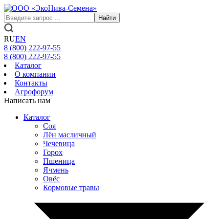
Найти
RU
EN
8 (800)
222-97-55
8 (800)
222-97-55
Каталог
О компании
Контакты
Агрофорум
Написать нам
Каталог
Соя
Лён масличный
Чечевица
Горох
Пшеница
Ячмень
Овёс
Кормовые травы