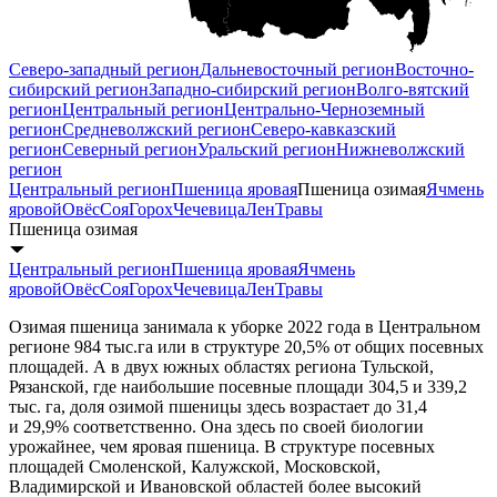
Северо-западный регион
Дальневосточный регион
Восточно-
сибирский регион
Западно-сибирский регион
Волго-вятский
регион
Центральный регион
Центрально-Черноземный
регион
Средневолжский регион
Северо-кавказский
регион
Северный регион
Уральский регион
Нижневолжский
регион
Центральный регион
Пшеница яровая
Пшеница озимая
Ячмень
яровой
Овёс
Соя
Горох
Чечевица
Лен
Травы
Пшеница озимая
Центральный регион
Пшеница яровая
Ячмень
яровой
Овёс
Соя
Горох
Чечевица
Лен
Травы
Озимая пшеница занимала к уборке 2022 года в Центральном
регионе 984 тыс.га или в структуре 20,5% от общих посевных
площадей. А в двух южных областях региона Тульской,
Рязанской, где наибольшие посевные площади 304,5 и 339,2
тыс. га, доля озимой пшеницы здесь возрастает до 31,4
и 29,9% соответственно. Она здесь по своей биологии
урожайнее, чем яровая пшеница. В структуре посевных
площадей Смоленской, Калужской, Московской,
Владимирской и Ивановской областей более высокий