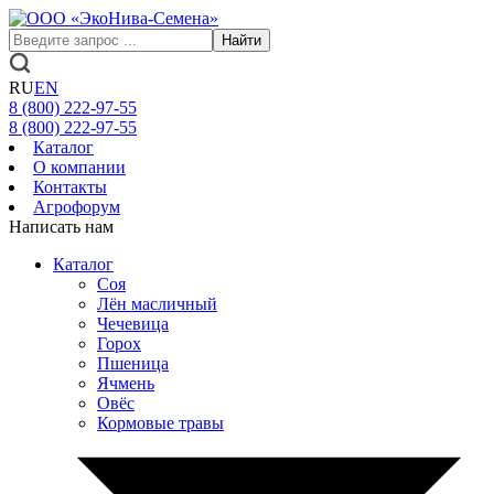
Найти
RU
EN
8 (800)
222-97-55
8 (800)
222-97-55
Каталог
О компании
Контакты
Агрофорум
Написать нам
Каталог
Соя
Лён масличный
Чечевица
Горох
Пшеница
Ячмень
Овёс
Кормовые травы