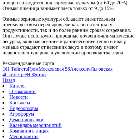
процент отводится под кормовые культуры (от 60 до 70%).
Озимая пшеница занимает здесь только от 9 до 15%.
Озимые зерновые культуры обладают значительным
преимуществом перед яровыми как по потенциалу
продуктивности, так и по более ранним срокам созревания.
Они лучше используют природные почвенно-климатические
ресурсы, включая осеннее и ранневесеннее тепло и влагу,
меньше страдают от весенних засух и поэтому имеют
первостепенную роль в увеличении производства зерна
Рекомендованные сорта
ЭН Тайгета
Гром
Московская 56
Алексеич
Льговская
4
Скипетр
ЭН Фотон
Назад
Каталог
О компании
Новости
Контакты
Видеообзоры
Агрофорум
Демо площадки
Календарь мероприятий
Компания в лицах
Мероприятия