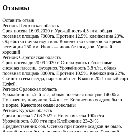
Отзывы
Оставить отзыв
Регион: Пензенская область
Срок посева
16.09.2020 г.
Урожайность 4,5 т/га, общая
посевная площадь 7000га. Протеин 12,5%, клейковина 23%.
Обработка почвы
ноу-тилл
. Количество осадвков во время
вегетации 250 мм. Июнь — июль без осадков. Урожай
хороший.
Регион: Саратовская область
Срок посева до
20.09.2020 г.
Столкнулись с болезнями
снежная плесень, фузариоз. Урожайность 3,8 т/га, общая
посевная площадь 8000га. Протеин 10,5%. Клейковина 22%.
Скипетр сеем всегда, нареканий нет. Взяли в 2021 новый сорт
Цефей.
Регион: Орловская область
Урожайность 5,5–6 т/га, общая посевная площадь 14600га.
По качеству получили 3–4 класс. Количество осадков было
в норме. Качеством семян довольны
Регион: Курская область
Сроки посева
27.08.2022 г.
Норма высева 190кг/га.
Урожайность 8,00 т/га при Клейковине 23–24%.
Предшественник соя. Осенью при посеве осадков не было.
Весной осадки были, но лето было засушливое. Хороший