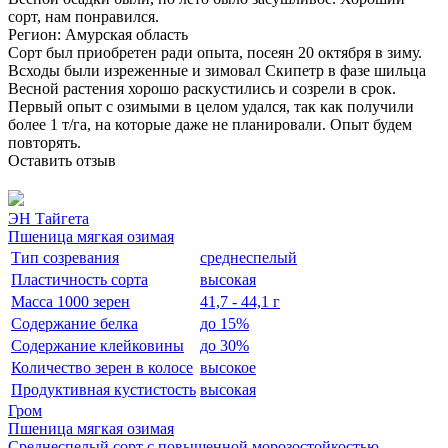
сорт, нам понравился.
Регион: Амурская область
Сорт был приобретен ради опыта, посеян 20 октября в зиму.
Всходы были изреженные и зимовал Скипетр в фазе шильца
Весной растения хорошо раскустились и созрели в срок.
Первый опыт с озимыми в целом удался, так как получили
более 1 т/га, на которые даже не планировали. Опыт будем
повторять.
Оставить отзыв
ЭН Тайгета
Пшеница мягкая озимая
Тип созревания
среднеспелый
Пластичность сорта
высокая
Масса 1000 зерен
41,7 - 44,1 г
Содержание белка
до 15%
Содержание клейковины
до 30%
Количество зерен в колосе
высокое
Продуктивная кустистость
высокая
Гром
Пшеница мягкая озимая
Среднеспелый сорт с повышенной морозостойкостью