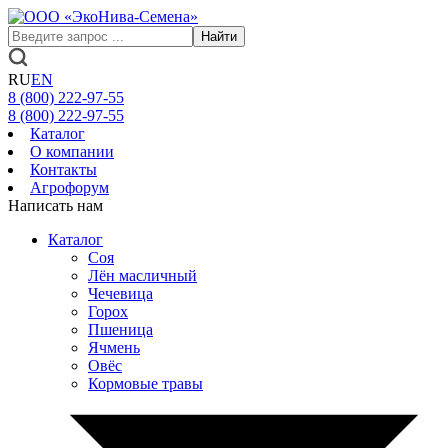
Найти
RU
EN
8 (800)
222-97-55
8 (800)
222-97-55
Каталог
О компании
Контакты
Агрофорум
Написать нам
Каталог
Соя
Лён масличный
Чечевица
Горох
Пшеница
Ячмень
Овёс
Кормовые травы