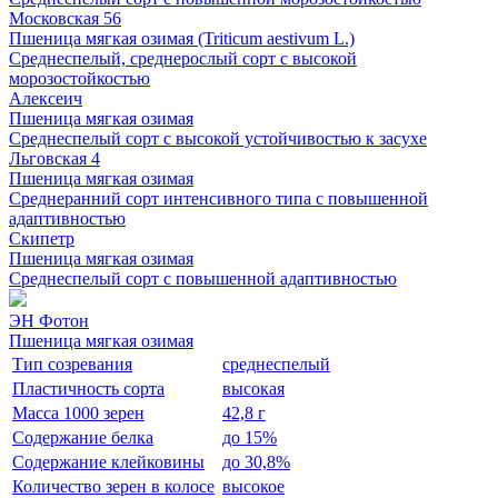
Московская 56
Пшеница мягкая озимая (Triticum aestivum L.)
Среднеспелый, среднерослый сорт с высокой
морозостойкостью
Алексеич
Пшеница мягкая озимая
Среднеспелый сорт с высокой устойчивостью к засухе
Льговская 4
Пшеница мягкая озимая
Среднеранний сорт интенсивного типа с повышенной
адаптивностью
Скипетр
Пшеница мягкая озимая
Среднеспелый сорт с повышенной адаптивностью
ЭН Фотон
Пшеница мягкая озимая
Тип созревания
среднеспелый
Пластичность сорта
высокая
Масса 1000 зерен
42,8 г
Содержание белка
до 15%
Содержание клейковины
до 30,8%
Количество зерен в колосе
высокое