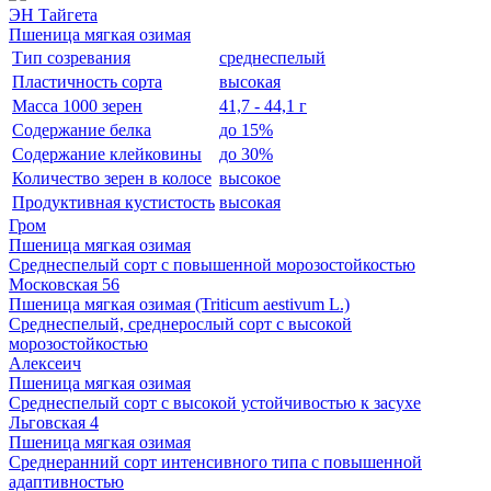
ЭН Тайгета
Пшеница мягкая озимая
Тип созревания
среднеспелый
Пластичность сорта
высокая
Масса 1000 зерен
41,7 - 44,1 г
Содержание белка
до 15%
Содержание клейковины
до 30%
Количество зерен в колосе
высокое
Продуктивная кустистость
высокая
Гром
Пшеница мягкая озимая
Среднеспелый сорт с повышенной морозостойкостью
Московская 56
Пшеница мягкая озимая (Triticum aestivum L.)
Среднеспелый, среднерослый сорт с высокой
морозостойкостью
Алексеич
Пшеница мягкая озимая
Среднеспелый сорт с высокой устойчивостью к засухе
Льговская 4
Пшеница мягкая озимая
Среднеранний сорт интенсивного типа с повышенной
адаптивностью