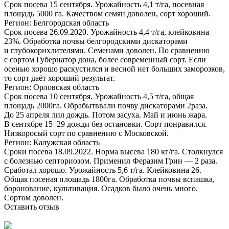
Срок посева 15 сентября. Урожайность 4,1 т/га, посевная
площадь 5000 га. Качеством семян доволен, сорт хороший.
Регион: Белгородская область
Срок посева
26.09.2020
. Урожайность 4,4 т/га, клейковина
23%. Обработка почвы белгородскими дискаторами
и глубокорихлителями. Семенами доволен. По сравнению
с сортом Губернатор дона, более современный сорт. Если
осенью хорошо раскустился и весной нет больших заморозков,
то сорт даёт хороший результат.
Регион: Орловская область
Срок посева 10 сентября. Урожайность 4,5 т/га, общая
площадь 2000га. Обрабытввали почву дискаторами 2раза.
До 25 апреля лил дождь. Потом засуха. Май и июнь жара.
В сентябре 15–29 дожди без остановки. Сорт понравился.
Низкоросый сорт по сравнению с Московской.
Регион: Калужская область
Сроки посева
18.09.2022
. Норма высева 180 кг/га. Столкнулся
с болезнью септориозом. Применил Феразим Грин — 2 раза.
Сработал хорошо. Урожайность 5,6 т/га. Клейковина 26.
Общая посеная площадь 1800га. Обработка почвы вспашка,
боронование, культивация. Осадков было очень много.
Сортом доволен.
Оставить отзыв