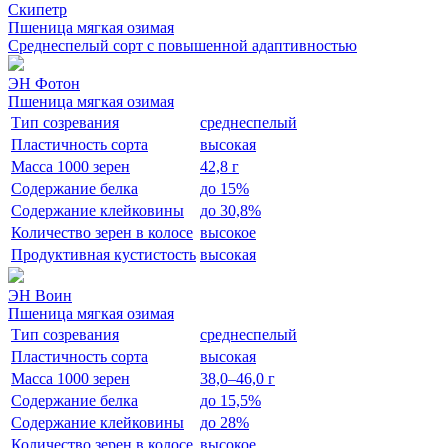
Скипетр
Пшеница мягкая озимая
Среднеспелый сорт с повышенной адаптивностью
ЭН Фотон
Пшеница мягкая озимая
Тип созревания
среднеспелый
Пластичность сорта
высокая
Масса 1000 зерен
42,8 г
Содержание белка
до 15%
Содержание клейковины
до 30,8%
Количество зерен в колосе
высокое
Продуктивная кустистость
высокая
ЭН Воин
Пшеница мягкая озимая
Тип созревания
среднеспелый
Пластичность сорта
высокая
Масса 1000 зерен
38,0–46,0 г
Содержание белка
до 15,5%
Содержание клейковины
до 28%
Количество зерен в колосе
высокое