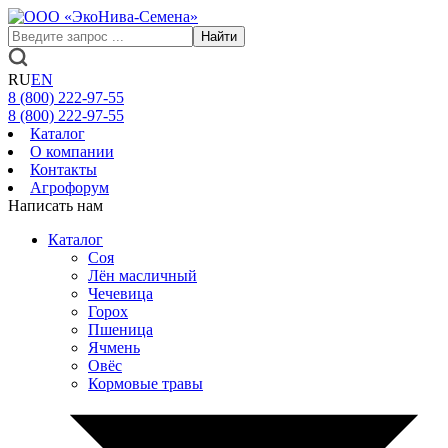
Найти
RU
EN
8 (800)
222-97-55
8 (800)
222-97-55
Каталог
О компании
Контакты
Агрофорум
Написать нам
Каталог
Соя
Лён масличный
Чечевица
Горох
Пшеница
Ячмень
Овёс
Кормовые травы