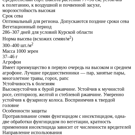
к полеганию, к воздушной и почвенной засухе,
морозостойкость высокая
Срок сева
Оптимальный для региона. Допускаются поздние сроки сева
Вегетационный период
286–307 дней для условий Курской области
2
Норма высева (всхожих семян/м
)
2
300–400 шт./м
Масса 1000 зерен
37–46 г
Агрофон
Имеет преимущество в первую очередь на высоком и среднем
агрофоне. Лучшие предшественники — пар, занятые пары,
многолетние травы, горох, рапс
Устойчивость к болезням
Высокоустойчив к бурой ржавчине. Устойчив к мучнистой
росе, септориозу, желтой и стеблевой ржавчине. Умеренно
устойчив к фузариозу колоса. Восприимчив к твердой
головне
Особенности защиты
Протравливание семян фунгицидом с инсектицидом, одна-
две обработки фунгицидом по вегетации, кратность
применения инсектицида зависит от численности вредителей
Направление использования