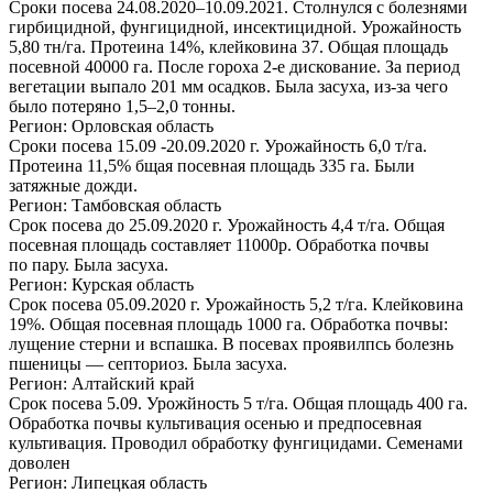
Сроки посева
24.08.2020
–
10.09.2021
. Столнулся с болезнями
гирбицидной, фунгицидной, инсектицидной. Урожайность
5,80 тн/га. Протеина 14%, клейковина 37. Общая площадь
посевной 40000 га. После гороха
2-е
дискование. За период
вегетации выпало 201 мм осадков. Была засуха,
из-за
чего
было потеряно 1,5–2,0 тонны.
Регион: Орловская область
Сроки посева 15.09 -
20.09.2020 г.
Урожайность 6,0 т/га.
Протеина 11,5% бщая посевная площадь 335 га. Были
затяжные дожди.
Регион: Тамбовская область
Срок посева до
25.09.2020 г.
Урожайность 4,4 т/га. Общая
посевная площадь составляет 11000р. Обработка почвы
по пару. Была засуха.
Регион: Курская область
Срок посева
05.09.2020 г.
Урожайность 5,2 т/га. Клейковина
19%. Общая посевная площадь 1000 га. Обработка почвы:
лущение стерни и вспашка. В посевах проявилпсь болезнь
пшеницы — септориоз. Была засуха.
Регион: Алтайский край
Срок посева 5.09. Урожйность 5 т/га. Общая площадь 400 га.
Обработка почвы культивация осенью и предпосевная
культивация. Проводил обработку фунгицидами. Семенами
доволен
Регион: Липецкая область