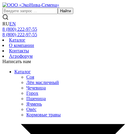
Найти
RU
EN
8 (800)
222-97-55
8 (800)
222-97-55
Каталог
О компании
Контакты
Агрофорум
Написать нам
Каталог
Соя
Лён масличный
Чечевица
Горох
Пшеница
Ячмень
Овёс
Кормовые травы