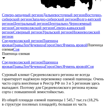
Северо-западный регион
Дальневосточный регион
Восточно-
сибирский регион
Западно-сибирский регион
Волго-вятский
регион
Центральный регион
Центрально-Черноземный
регион
Средневолжский регион
Северо-кавказский
регион
Северный регион
Уральский регион
Нижневолжский
регион
Средневолжский регион
Пшеница
яровая
Травы
Лен
Чечевица
Горох
Овес
Ячмень яровой
Пшеница
озимая
Соя
Пшеница озимая
Средневолжский регион
Пшеница
яровая
Травы
Лен
Чечевица
Горох
Овес
Ячмень яровой
Соя
Суровый климат Средневолжского региона не всегда
гарантирует надёжную перезимовку озимой пшеницы. Очень
часто сорта внесённые в Реестр РФ по 3 и 5 регионам здесь
выпадают. Поэтому для Средневолжского региона нужны
сорта с повышенной зимостойкостью.
Из общей площади озимой пшеницы 1 545,7 тыс.га (18,2%
в структуре посевных площадей), большая их часть