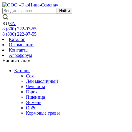
Найти
RU
EN
8 (800)
222-97-55
8 (800)
222-97-55
Каталог
О компании
Контакты
Агрофорум
Написать нам
Каталог
Соя
Лён масличный
Чечевица
Горох
Пшеница
Ячмень
Овёс
Кормовые травы