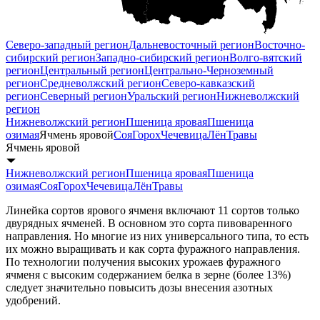
Северо-западный регион
Дальневосточный регион
Восточно-
сибирский регион
Западно-сибирский регион
Волго-вятский
регион
Центральный регион
Центрально-Черноземный
регион
Средневолжский регион
Северо-кавказский
регион
Северный регион
Уральский регион
Нижневолжский
регион
Нижневолжский регион
Пшеница яровая
Пшеница
озимая
Ячмень яровой
Соя
Горох
Чечевица
Лён
Травы
Ячмень яровой
Нижневолжский регион
Пшеница яровая
Пшеница
озимая
Соя
Горох
Чечевица
Лён
Травы
Линейка сортов ярового ячменя включают 11 сортов только
двурядных ячменей. В основном это сорта пивоваренного
направления. Но многие из них универсального типа, то есть
их можно выращивать и как сорта фуражного направления.
По технологии получения высоких урожаев фуражного
ячменя с высоким содержанием белка в зерне (более 13%)
следует значительно повысить дозы внесения азотных
удобрений.