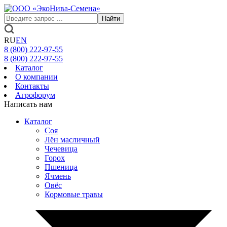
Найти
RU
EN
8 (800)
222-97-55
8 (800)
222-97-55
Каталог
О компании
Контакты
Агрофорум
Написать нам
Каталог
Соя
Лён масличный
Чечевица
Горох
Пшеница
Ячмень
Овёс
Кормовые травы